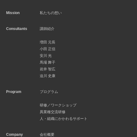
Mission
私たちの想い
Consultants
講師紹介
増田 元長
小田 正信
安川 光
馬場 舞子
岩井 智広
迫川 史康
Program
プログラム
研修／ワークショップ
異業種交流研修
人・組織にかかわるサポート
Company
会社概要