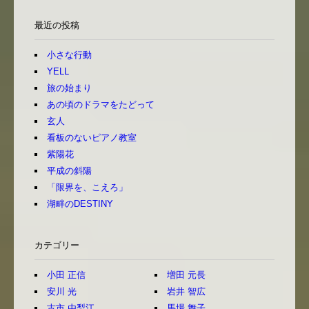
最近の投稿
小さな行動
YELL
旅の始まり
あの頃のドラマをたどって
玄人
看板のないピアノ教室
紫陽花
平成の斜陽
「限界を、こえろ」
湖畔のDESTINY
カテゴリー
小田 正信
増田 元長
安川 光
岩井 智広
古市 由梨江
馬場 舞子