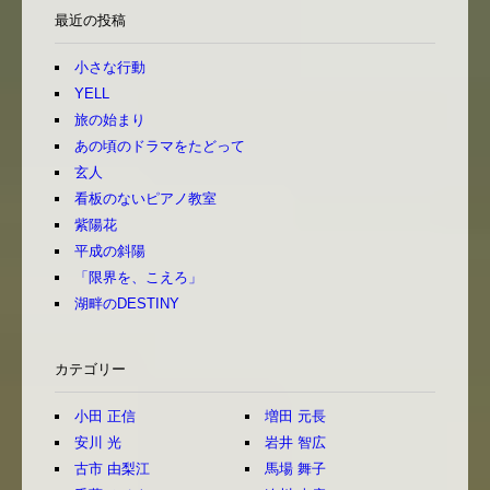
最近の投稿
小さな行動
YELL
旅の始まり
あの頃のドラマをたどって
玄人
看板のないピアノ教室
紫陽花
平成の斜陽
「限界を、こえろ」
湖畔のDESTINY
カテゴリー
小田 正信
増田 元長
安川 光
岩井 智広
古市 由梨江
馬場 舞子