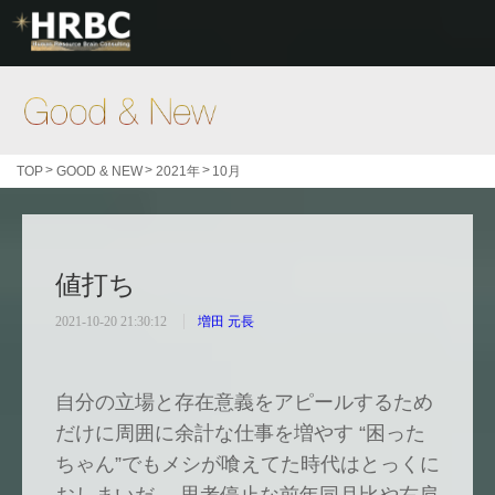
Good & New
>
>
>
TOP
GOOD & NEW
2021年
10月
値打ち
2021-10-20 21:30:12
増田 元長
自分の立場と存在意義をアピールするため
だけに周囲に余計な仕事を増やす “困った
ちゃん”でもメシが喰えてた時代はとっくに