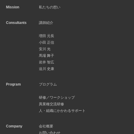
Mission
私たちの想い
Consultants
講師紹介
増田 元長
小田 正信
安川 光
馬場 舞子
岩井 智広
迫川 史康
Program
プログラム
研修／ワークショップ
異業種交流研修
人・組織にかかわるサポート
Company
会社概要
お問い合わせ