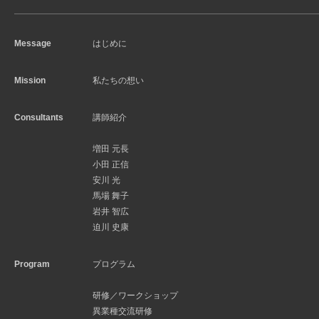
Message
はじめに
Mission
私たちの想い
Consultants
講師紹介
増田 元長
小田 正信
安川 光
馬場 舞子
岩井 智広
迫川 史康
Program
プログラム
研修／ワークショップ
異業種交流研修