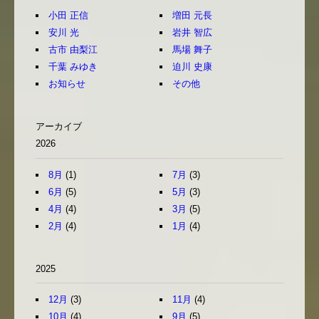
小田 正信
増田 元長
安川 光
岩井 智広
古市 由梨江
馬場 舞子
千葉 みゆき
迫川 史康
お知らせ
その他
アーカイブ
2026
8月
(1)
7月
(3)
6月
(5)
5月
(3)
4月
(4)
3月
(5)
2月
(4)
1月
(4)
2025
12月
(3)
11月
(4)
10月
(4)
9月
(5)