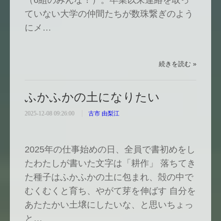
（6組のみんな！）。卒業以来連絡を取っ
ていない大学の仲間たちが数珠繋ぎのよう
にメ…
続きを読む »
ふかふかの土になりたい
2025-12-08 09:26:00
古市 由梨江
2025年の仕事始めの日、全員で書初めをし
たわたしが書いた文字は「耕作」 落ちてき
た種子はふかふかの土に包まれ、殻の中で
むくむくと育ち、やがて芽を伸ばす 自分を
あたたかい土壌にしたいな、と思いちょっ
と…