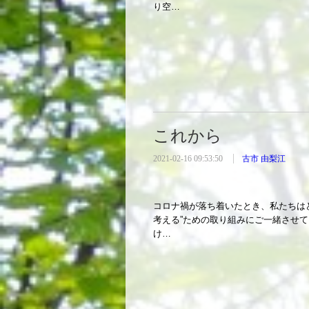
り空…
これから
2021-02-16 09:53:50
古市 由梨江
コロナ禍が落ち着いたとき、私たちは
考える”ための取り組みにご一緒させ
け…