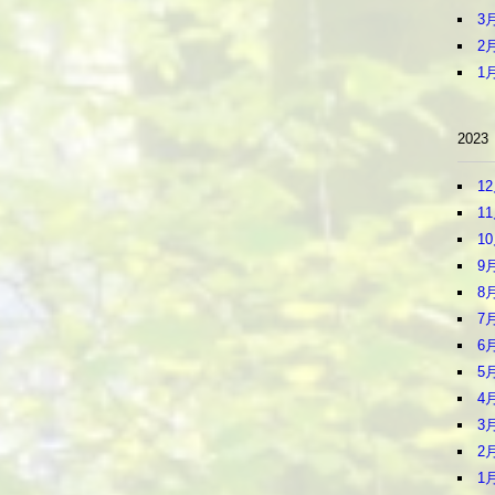
3
2
1
2023
1
1
1
9
8
7
6
5
4
3
2
1