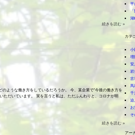
平
「
湖
続きを読む »
カテ
小
増
安
岩
古
馬
どのような働き方をしているだろうか。 今、某企業で“今後の働き方を
千
ていただいています。 実を言うと私は、ただふんわりと、コロナが明
迫
お
そ
続きを読む »
アー