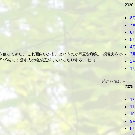
2026
8
7
6
5
4
3
ouseを使ってみた。 これ面白いかも、というのが率直な印象。 想像力をか
SNSらしく話す人の輪が広がっていったりする。 社内…
2
1
続きを読む »
2025
1
1
1
9
8