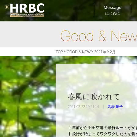
Message
はじめに
>
>
>
TOP
GOOD & NEW
2021年
2月
春風に吹かれて
2021-02-22 10:21:14
馬場 舞子
１年前から羽田空港の飛行ルートが変
ト飛行が始まってワクワクしたのを覚