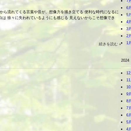
7
6
側から流れてくる言葉や音が、想像力を掻き立てる 便利な時代になるに
5
白は 徐々に失われているようにも感じる 見えないからこそ想像でき
4
3
2
1
続きを読む »
2024
1
1
1
9
8
7
6
5
4