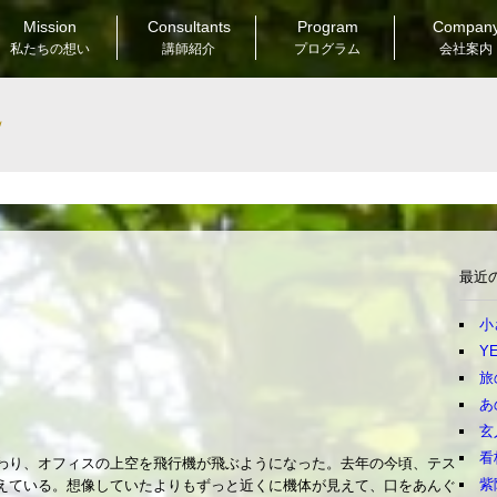
Mission
Consultants
Program
Compan
私たちの想い
講師紹介
プログラム
会社案内
Good & New
最近
小
YE
旅
あ
玄
看
わり、オフィスの上空を飛行機が飛ぶようになった。去年の今頃、テス
紫
えている。想像していたよりもずっと近くに機体が見えて、口をあんぐ