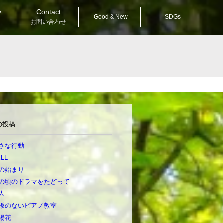
y
Contact
Good & New
SDGs
お問い合わせ
の投稿
さな行動
LL
の始まり
の頃のドラマをたどって
人
板のないピアノ教室
陽花