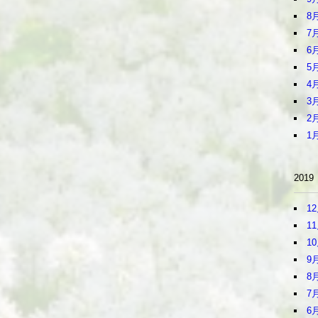
8
7
6
5
4
3
2
1
2019
1
1
1
9
8
7
6