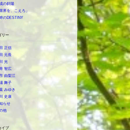
成の斜陽
限界を、こえろ」
畔のDESTINY
ゴリー
田 正信
田 元長
川 光
井 智広
市 由梨江
場 舞子
葉 みゆき
川 史康
知らせ
の他
カイブ