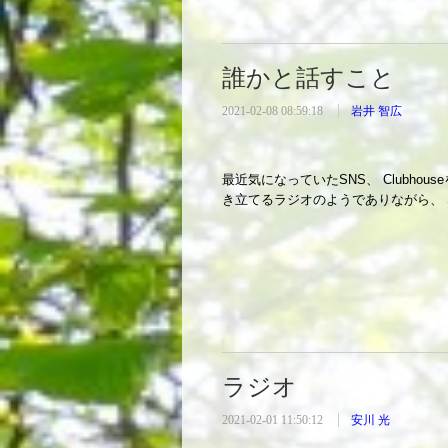
誰かと話すこと
2021-02-08 08:59:18
岩井 智広
最近気になっていたSNS、 Clubh
き立てるラジオのようでありながら、 
ラジオ
2021-02-01 11:50:12
安川 光