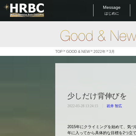
Message
はじめに
>
>
>
TOP
GOOD & NEW
2022年
3月
少しだけ背伸びを
2022-03-28 13:24:15
岩井 智広
2015年にクライミングを始めて、気
年に入ってから具体的な目標を2つ立