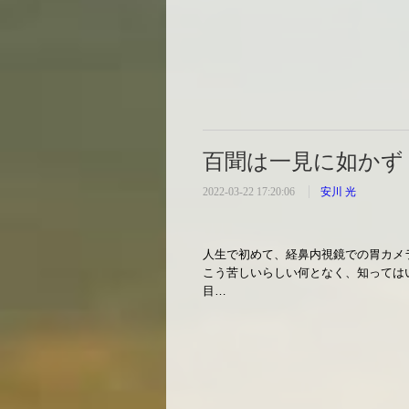
百聞は一見に如かず
2022-03-22 17:20:06
安川 光
人生で初めて、経鼻内視鏡での胃カメ
こう苦しいらしい何となく、知っては
目…