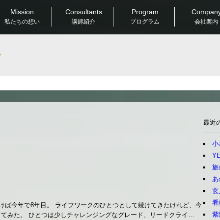
Mission
Consultants
Program
Compan
私たちの想い
講師紹介
プログラム
会社案内
Good & New
最近
小
YE
旅
あ
玄
看
づけば今年で8年目。 ライフワークのひとつとして続けてきたけれど、今
紫
ててみた。 ひとつは少しチャレンジングなグレード、リードクライ…