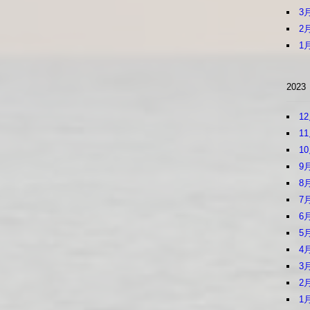
3
2
1
2023
1
1
1
9
8
7
6
5
4
3
2
1