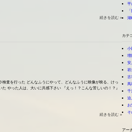
平
「
続きを読む »
湖
カテ
小
増
安
岩
古
ラ検査を行った どんなふうにやって、どんなふうに映像が映る、けっ
馬
いた やった人は、大いに共感下さい 『えっ！？こんな苦しいの！？』
千
迫
お
そ
続きを読む »
アー