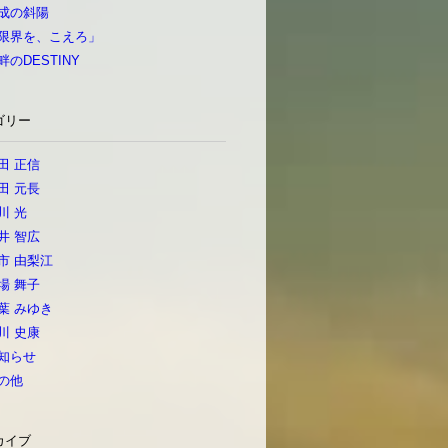
成の斜陽
限界を、こえろ」
畔のDESTINY
ゴリー
田 正信
田 元長
川 光
井 智広
市 由梨江
場 舞子
葉 みゆき
川 史康
知らせ
の他
カイブ