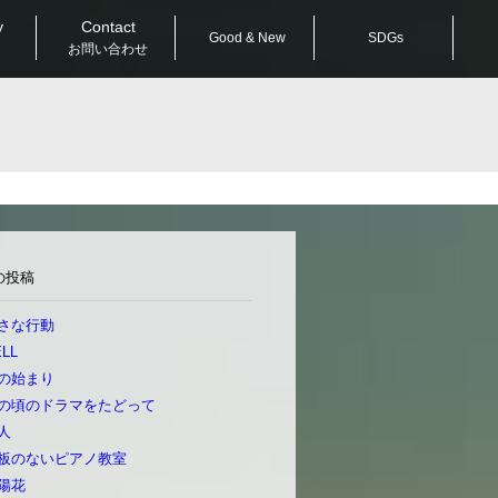
y
Contact
Good & New
SDGs
お問い合わせ
の投稿
さな行動
LL
の始まり
の頃のドラマをたどって
人
板のないピアノ教室
陽花