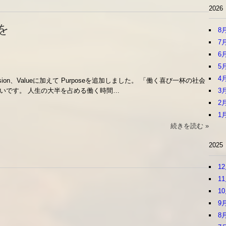
2026
を
8
7
6
5
4
ision、Valueに加えて Purposeを追加しました。 「働く喜び一杯の社会
3
いです。 人生の大半を占める働く時間…
2
1
続きを読む »
2025
1
1
1
9
8