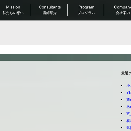
Mission
Consultants
Program
Compan
私たちの想い
講師紹介
プログラム
会社案内
Good & New
最近
小
YE
旅
あ
玄
看
紫