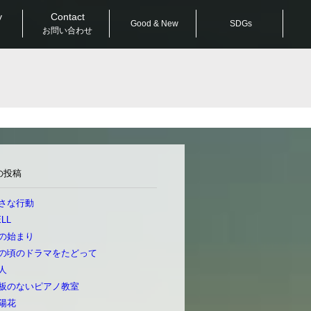
y
Contact
Good & New
SDGs
お問い合わせ
の投稿
さな行動
LL
の始まり
の頃のドラマをたどって
人
板のないピアノ教室
陽花