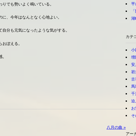
平
わりでも勢いよく鳴いている。
「
のに、今年はなんとなく心地よい。
湖
て自分も元気になったような気がする。
カテ
らおぼえる。
小
感。
増
安
岩
古
馬
千
迫
お
そ
八月の曲 »
アー