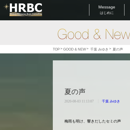
Message
はじめに
>
>
>
TOP
GOOD & NEW
千葉 みゆき
夏の声
夏の声
2020-08-03 11:13:07
千葉 みゆき
梅雨も明け、響きだしたセミの声