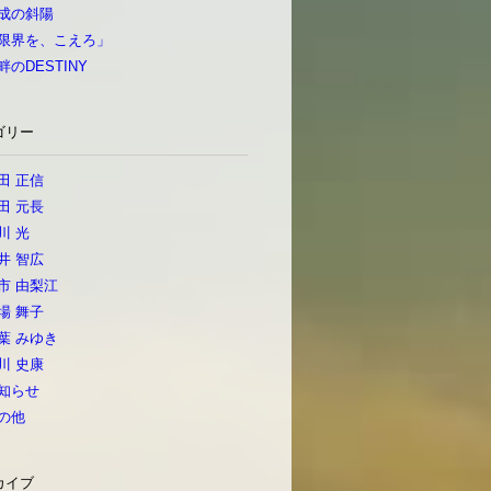
成の斜陽
限界を、こえろ」
畔のDESTINY
ゴリー
田 正信
田 元長
川 光
井 智広
市 由梨江
場 舞子
葉 みゆき
川 史康
知らせ
の他
カイブ