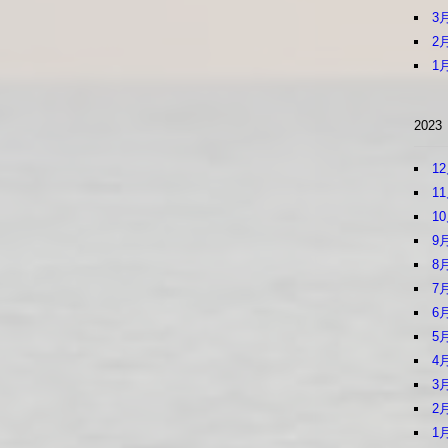
3
2
1
2023
1
1
1
9
8
7
6
5
4
3
2
1