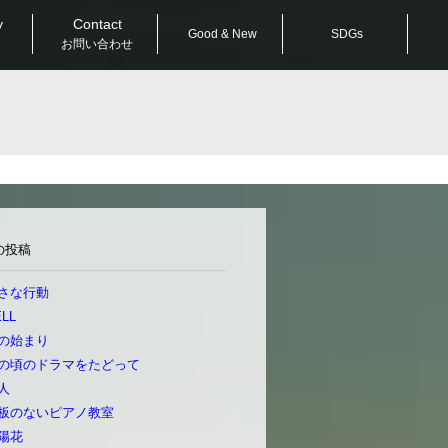
y
Contact
Good & New
SDGs
お問い合わせ
の投稿
さな行動
LL
の始まり
の頃のドラマをたどって
人
板のないピアノ教室
陽花