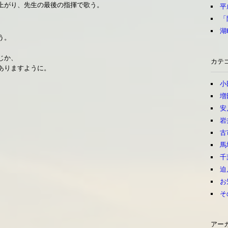
上がり、先生の最後の指揮で歌う。
平
「
湖
う。
じか、
カテ
ありますように。
小
増
安
岩
古
馬
千
迫
お
そ
アー