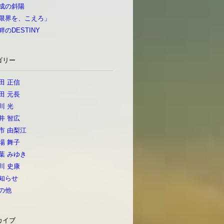
成の斜陽
限界を、こえろ」
畔のDESTINY
ゴリー
田 正信
田 元長
川 光
井 智広
市 由梨江
場 舞子
葉 みゆき
川 史康
知らせ
の他
カイブ