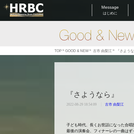
Message
はじめに
>
>
>
TOP
GOOD & NEW
古市 由梨江
『さよう
『さようなら』
2022-08-29 18:54:09
古市 由梨江
子ども時代、長くお世話になった合唱
最後の演奏会、フィナーレの一曲はず