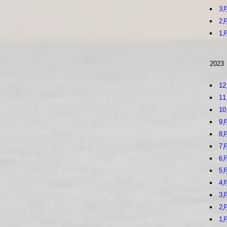
3
2
1
2023
1
1
1
9
8
7
6
5
4
3
2
1