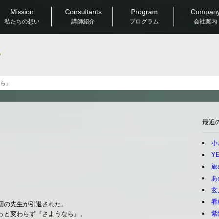
Mission
Consultants
Program
Compan
私たちの想い
講師紹介
プログラム
会社案内
Good & New
なら』
最近
小
YE
旅
あ
玄
看
団の先生が引退された。
紫
っと変わらず『さようなら』。