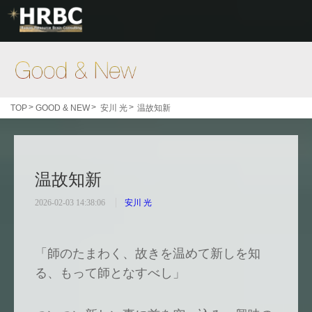
Good & New
>
>
>
TOP
GOOD & NEW
安川 光
温故知新
温故知新
2026-02-03 14:38:06
安川 光
「師のたまわく、故きを温めて新しを知
る、もって師となすべし」