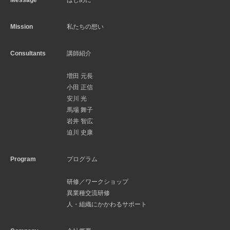
Mission
私たちの想い
Consultants
講師紹介
増田 元長
小田 正信
安川 光
馬場 舞子
岩井 智広
迫川 史康
Program
プログラム
研修／ワークショップ
異業種交流研修
人・組織にかかわるサポート