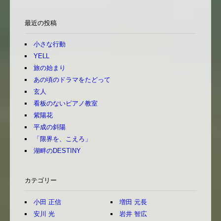
最近の投稿
小さな行動
YELL
旅の始まり
あの頃のドラマをたどって
玄人
看板のないピアノ教室
紫陽花
平成の斜陽
「限界を、こえろ」
湖畔のDESTINY
カテゴリー
小田 正信
増田 元長
安川 光
岩井 智広