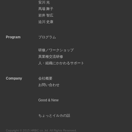
安川 光
馬場 舞子
岩井 智広
迫川 史康
Program
プログラム
研修／ワークショップ
異業種交流研修
人・組織にかかわるサポート
Company
会社概要
お問い合わせ
Good & New
ちょっとイルカの話
Copyright © 2015 HRBC co.,ltd. All Rights Reserved.