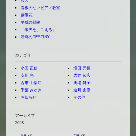
玄人
看板のないピアノ教室
紫陽花
平成の斜陽
「限界を、こえろ」
湖畔のDESTINY
カテゴリー
小田 正信
増田 元長
安川 光
岩井 智広
古市 由梨江
馬場 舞子
千葉 みゆき
迫川 史康
お知らせ
その他
アーカイブ
2026