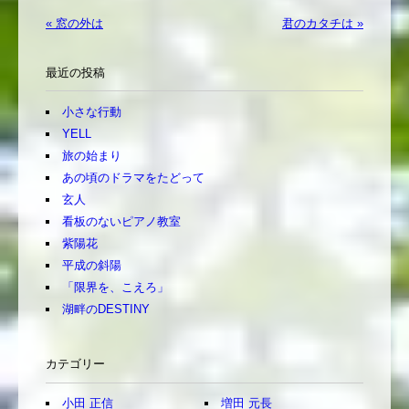
« 窓の外は
君のカタチは »
最近の投稿
小さな行動
YELL
旅の始まり
あの頃のドラマをたどって
玄人
看板のないピアノ教室
紫陽花
平成の斜陽
「限界を、こえろ」
湖畔のDESTINY
カテゴリー
小田 正信
増田 元長