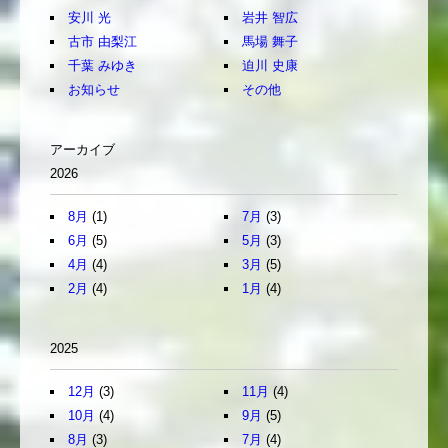
安川 光
岩井 智広
古市 由梨江
馬場 舞子
千葉 みゆき
迫川 史康
お知らせ
その他
アーカイブ
2026
8月
(1)
7月
(3)
6月
(5)
5月
(3)
4月
(4)
3月
(5)
2月
(4)
1月
(4)
2025
12月
(3)
11月
(4)
10月
(4)
9月
(5)
8月
(3)
7月
(4)