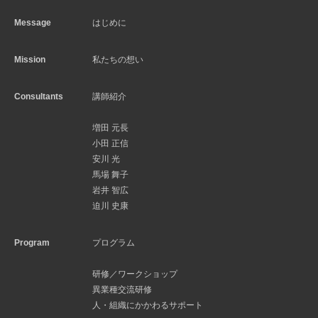
Message
はじめに
Mission
私たちの想い
Consultants
講師紹介
増田 元長
小田 正信
安川 光
馬場 舞子
岩井 智広
迫川 史康
Program
プログラム
研修／ワークショップ
異業種交流研修
人・組織にかかわるサポート