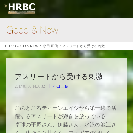
Good & New
>
>
>
TOP
GOOD & NEW
小田 正信
アスリートから受ける刺激
アスリートから受ける刺激
2017-01-30 14:03:32
小田 正信
このところティーンエイジから第一線で活
躍するアスリートが輝きを放っている
卓球の平野さん、伊藤さん、水泳の池江さ