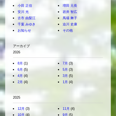
小田 正信
増田 元長
安川 光
岩井 智広
古市 由梨江
馬場 舞子
千葉 みゆき
迫川 史康
お知らせ
その他
アーカイブ
2026
8月
(1)
7月
(3)
6月
(5)
5月
(3)
4月
(4)
3月
(5)
2月
(4)
1月
(4)
2025
12月
(3)
11月
(4)
10月
(4)
9月
(5)