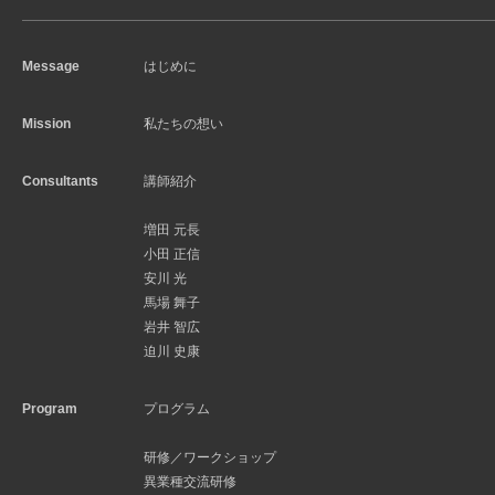
Message
はじめに
Mission
私たちの想い
Consultants
講師紹介
増田 元長
小田 正信
安川 光
馬場 舞子
岩井 智広
迫川 史康
Program
プログラム
研修／ワークショップ
異業種交流研修