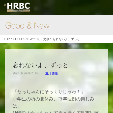
Good & New
>
>
>
TOP
GOOD & NEW
迫川 史康
忘れないよ、ずっと
忘れないよ、ずっと
2023-06-26 09:26:07
迫川 史康
「たっちゃんにそっくりじゃわ！」
小学生の頃の夏休み、毎年恒例の楽しみ
は、