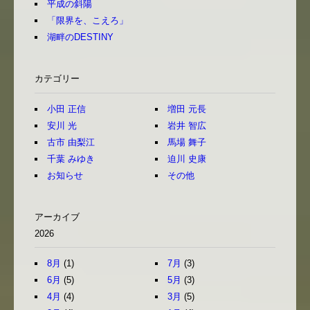
平成の斜陽
「限界を、こえろ」
湖畔のDESTINY
カテゴリー
小田 正信
増田 元長
安川 光
岩井 智広
古市 由梨江
馬場 舞子
千葉 みゆき
迫川 史康
お知らせ
その他
アーカイブ
2026
8月
(1)
7月
(3)
6月
(5)
5月
(3)
4月
(4)
3月
(5)