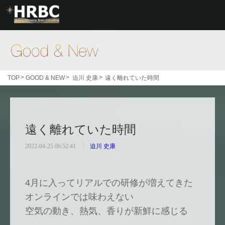
Good & New
>
>
>
TOP
GOOD & NEW
迫川 史康
遠く離れていた時間
遠く離れていた時間
2022-04-25 06:52:41
迫川 史康
4月に入ってリアルでの研修が増えてきた
オンラインでは味わえない
空気の動き、熱気、香りが新鮮に感じる