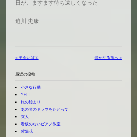
日が、ますます待ち遠しくなった
迫川 史康
« 出会いは宝
遥かなる旅へ »
最近の投稿
小さな行動
YELL
旅の始まり
あの頃のドラマをたどって
玄人
看板のないピアノ教室
紫陽花