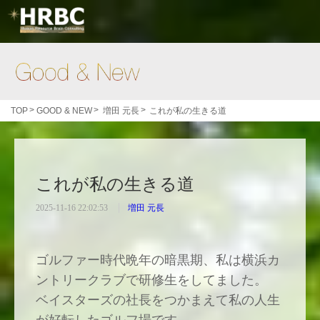
Good & New
>
>
>
TOP
GOOD & NEW
増田 元長
これが私の生きる道
これが私の生きる道
2025-11-16 22:02:53
増田 元長
ゴルファー時代晩年の暗黒期、私は横浜カ
ントリークラブで研修生をしてました。
ベイスターズの社長をつかまえて私の人生