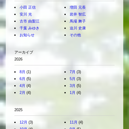
小田 正信
増田 元長
安川 光
岩井 智広
古市 由梨江
馬場 舞子
千葉 みゆき
迫川 史康
お知らせ
その他
アーカイブ
2026
8月
(1)
7月
(3)
6月
(5)
5月
(3)
4月
(4)
3月
(5)
2月
(4)
1月
(4)
2025
12月
(3)
11月
(4)