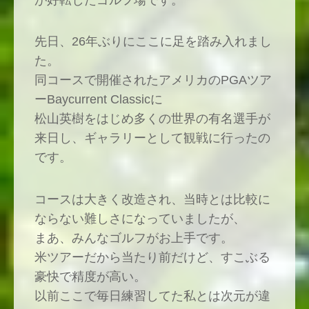
が好転したゴルフ場です。
先日、26年ぶりにここに足を踏み入れまし
た。
同コースで開催されたアメリカのPGAツア
ーBaycurrent Classicに
松山英樹をはじめ多くの世界の有名選手が
来日し、ギャラリーとして観戦に行ったの
です。
コースは大きく改造され、当時とは比較に
ならない難しさになっていましたが、
まあ、みんなゴルフがお上手です。
米ツアーだから当たり前だけど、すこぶる
豪快で精度が高い。
以前ここで毎日練習してた私とは次元が違