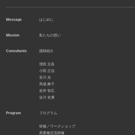
Message
はじめに
Mission
私たちの想い
Consultants
講師紹介
増田 元長
小田 正信
安川 光
馬場 舞子
岩井 智広
迫川 史康
Program
プログラム
研修／ワークショップ
異業種交流研修