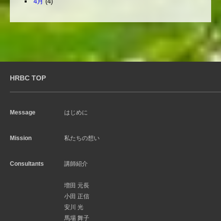
4月
(4)
HRBC TOP
Message
はじめに
Mission
私たちの想い
Consultants
講師紹介
増田 元長
小田 正信
安川 光
馬場 舞子