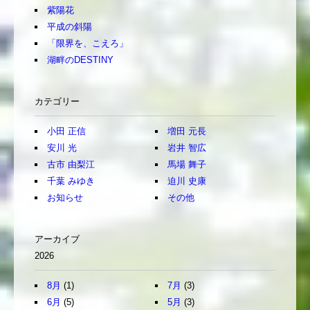
紫陽花
平成の斜陽
「限界を、こえろ」
湖畔のDESTINY
カテゴリー
小田 正信
増田 元長
安川 光
岩井 智広
古市 由梨江
馬場 舞子
千葉 みゆき
迫川 史康
お知らせ
その他
アーカイブ
2026
8月
(1)
7月
(3)
6月
(5)
5月
(3)