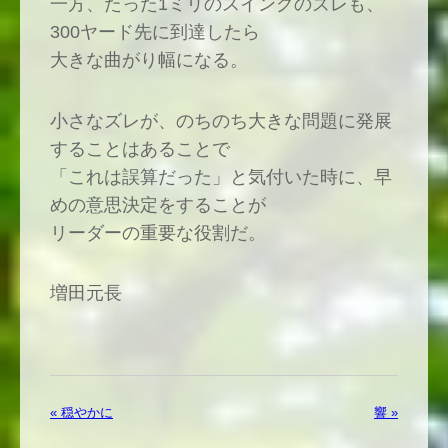
一方、たった1ミリのスイングのズレも、
300ヤード先に到達したら
大きな曲がり幅になる。
小さなズレが、のちのち大きな問題に発展
することはあることで
「これは誤算だった」と気付いた時に、早
めの意思決定をすることが
リーダーの重要な役割だ。
増田元長
« 穏やかに
響 »