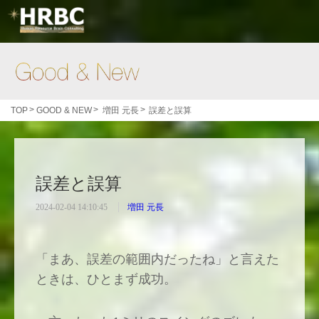
Good & New
>
>
>
TOP
GOOD & NEW
増田 元長
誤差と誤算
誤差と誤算
2024-02-04 14:10:45
増田 元長
「まあ、誤差の範囲内だったね」と言えた
ときは、ひとまず成功。