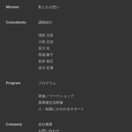
Mission
私たちの想い
Consultants
講師紹介
増田 元長
小田 正信
安川 光
馬場 舞子
岩井 智広
迫川 史康
Program
プログラム
研修／ワークショップ
異業種交流研修
人・組織にかかわるサポート
Company
会社概要
お問い合わせ