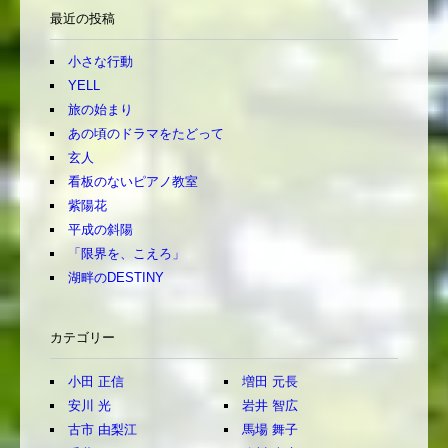
最近の投稿
小さな行動
YELL
旅の始まり
あの頃のドラマをたどって
玄人
看板のないピアノ教室
紫陽花
平成の斜陽
「限界を、こえろ」
湖畔のDESTINY
カテゴリー
小田 正信
増田 元長
安川 光
岩井 智広
古市 由梨江
馬場 舞子