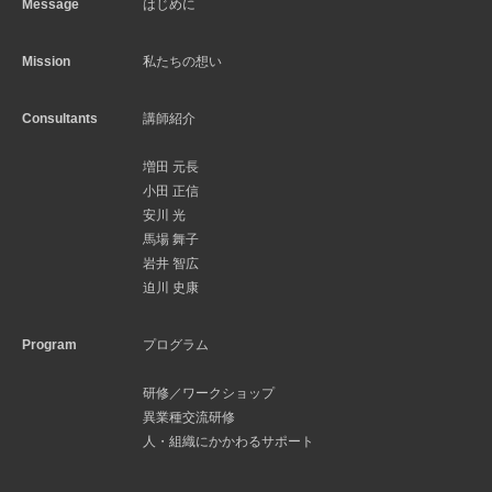
Message
はじめに
Mission
私たちの想い
Consultants
講師紹介
増田 元長
小田 正信
安川 光
馬場 舞子
岩井 智広
迫川 史康
Program
プログラム
研修／ワークショップ
異業種交流研修
人・組織にかかわるサポート