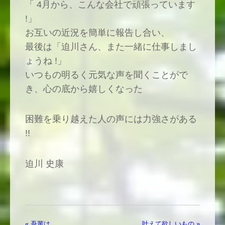
「 4月から、こんな会社で頑張っています
!」
お互いの近況を簡単に報告し合い、
最後は「迫川さん、また一緒に仕事しまし
ょうね !」
いつもの明るく元気な声を聞くことがで
き、心の底から嬉しくなった
困難を乗り越えた人の声には力強さがある
!!
迫川 史康
« 吾輩は
叶えて欲しいもの »