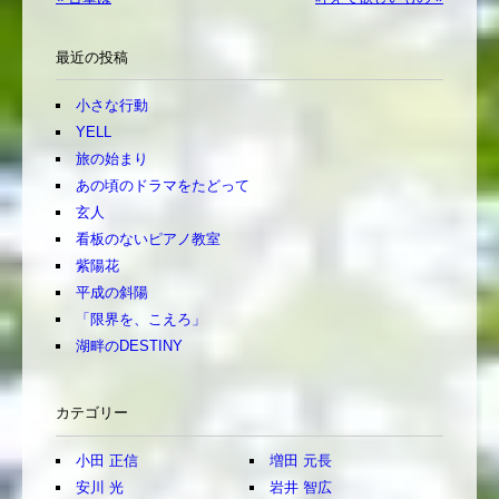
最近の投稿
小さな行動
YELL
旅の始まり
あの頃のドラマをたどって
玄人
看板のないピアノ教室
紫陽花
平成の斜陽
「限界を、こえろ」
湖畔のDESTINY
カテゴリー
小田 正信
増田 元長
安川 光
岩井 智広