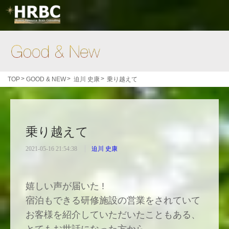
Good & New
>
>
>
TOP
GOOD & NEW
迫川 史康
乗り越えて
乗り越えて
2021-05-16 21:54:38
迫川 史康
嬉しい声が届いた !
宿泊もできる研修施設の営業をされていて
お客様を紹介していただいたこともある、