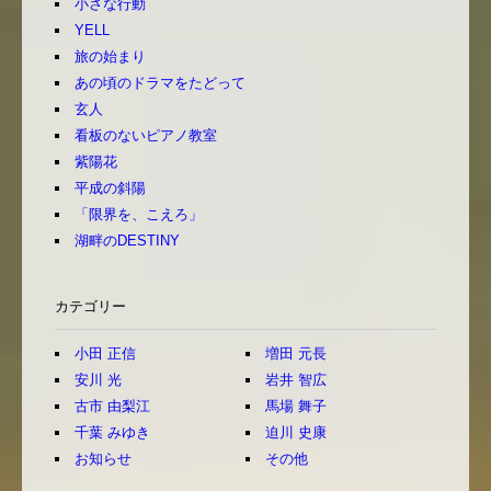
小さな行動
YELL
旅の始まり
あの頃のドラマをたどって
玄人
看板のないピアノ教室
紫陽花
平成の斜陽
「限界を、こえろ」
湖畔のDESTINY
カテゴリー
小田 正信
増田 元長
安川 光
岩井 智広
古市 由梨江
馬場 舞子
千葉 みゆき
迫川 史康
お知らせ
その他