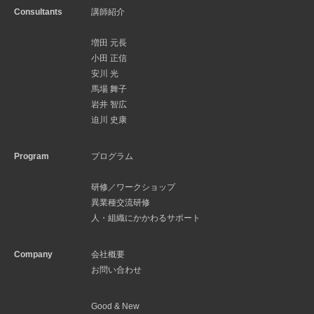
Consultants
講師紹介
増田 元長
小田 正信
安川 光
馬場 舞子
岩井 智広
迫川 史康
Program
プログラム
研修／ワークショップ
異業種交流研修
人・組織にかかわるサポート
Company
会社概要
お問い合わせ
Good & New