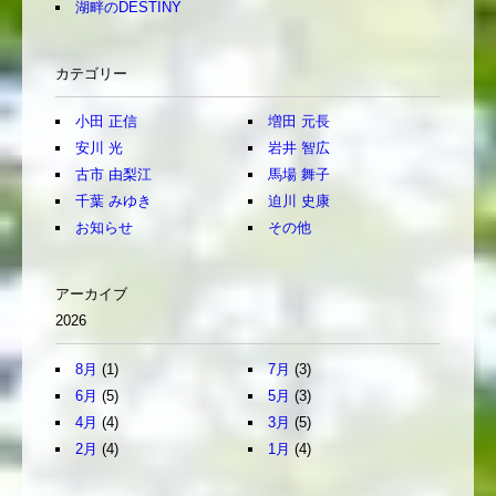
湖畔のDESTINY
カテゴリー
小田 正信
増田 元長
安川 光
岩井 智広
古市 由梨江
馬場 舞子
千葉 みゆき
迫川 史康
お知らせ
その他
アーカイブ
2026
8月
(1)
7月
(3)
6月
(5)
5月
(3)
4月
(4)
3月
(5)
2月
(4)
1月
(4)