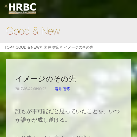
Good & New
>
>
>
TOP
GOOD & NEW
岩井 智広
イメージのその先
イメージのその先
2017-05-22 08:00:22
岩井 智広
誰もが不可能だと思っていたことを、いつ
か誰かが成し遂げる。