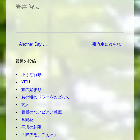
岩井 智広
« Another Day …
夜汽車にゆられ »
最近の投稿
小さな行動
YELL
旅の始まり
あの頃のドラマをたどって
玄人
看板のないピアノ教室
紫陽花
平成の斜陽
「限界を、こえろ」