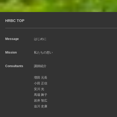
HRBC TOP
Message
はじめに
Mission
私たちの想い
Consultants
講師紹介
増田 元長
小田 正信
安川 光
馬場 舞子
岩井 智広
迫川 史康