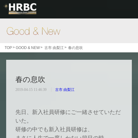
Good & New
>
>
>
TOP
GOOD & NEW
古市 由梨江
春の息吹
春の息吹
2019-04-15 11:46:39
古市 由梨江
先日、新入社員研修にご一緒させていただ
いた。
研修の中でも新入社員研修は、