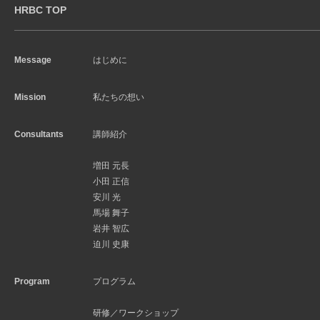
HRBC TOP
Message
はじめに
Mission
私たちの想い
Consultants
講師紹介
増田 元長
小田 正信
安川 光
馬場 舞子
岩井 智広
迫川 史康
Program
プログラム
研修／ワークショップ