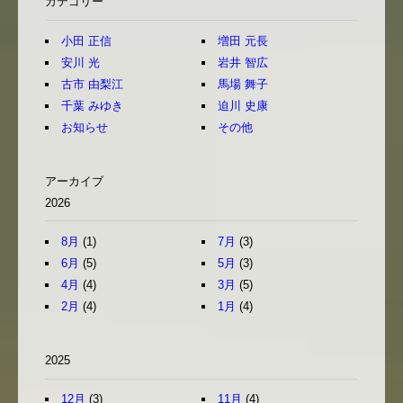
カテゴリー
小田 正信
増田 元長
安川 光
岩井 智広
古市 由梨江
馬場 舞子
千葉 みゆき
迫川 史康
お知らせ
その他
アーカイブ
2026
8月
(1)
7月
(3)
6月
(5)
5月
(3)
4月
(4)
3月
(5)
2月
(4)
1月
(4)
2025
12月
(3)
11月
(4)