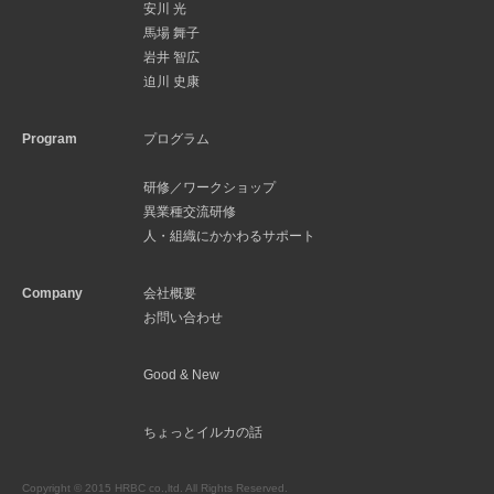
安川 光
馬場 舞子
岩井 智広
迫川 史康
Program
プログラム
研修／ワークショップ
異業種交流研修
人・組織にかかわるサポート
Company
会社概要
お問い合わせ
Good & New
ちょっとイルカの話
Copyright © 2015 HRBC co.,ltd. All Rights Reserved.