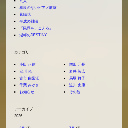
玄人
看板のないピアノ教室
紫陽花
平成の斜陽
「限界を、こえろ」
湖畔のDESTINY
カテゴリー
小田 正信
増田 元長
安川 光
岩井 智広
古市 由梨江
馬場 舞子
千葉 みゆき
迫川 史康
お知らせ
その他
アーカイブ
2026